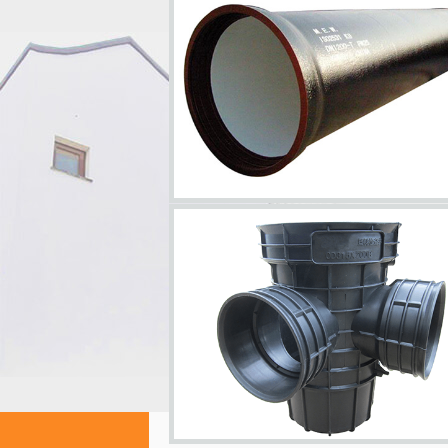
铸
铁
沉