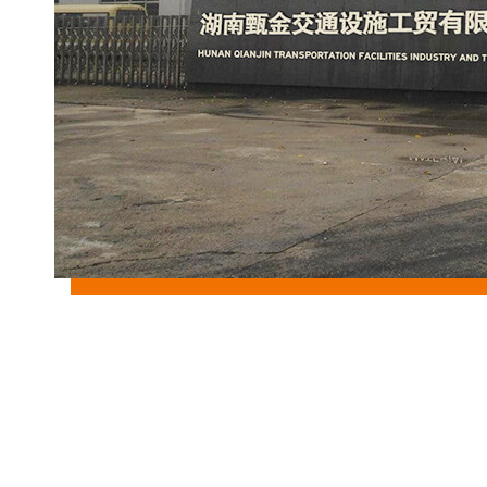
T
弯
PN25
头