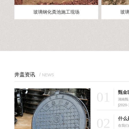
碧桂园绿化带沟盖板
定
井盖资讯
/
NEWS
01
甄金
湖南甄
[2020-
02
什么
在我们