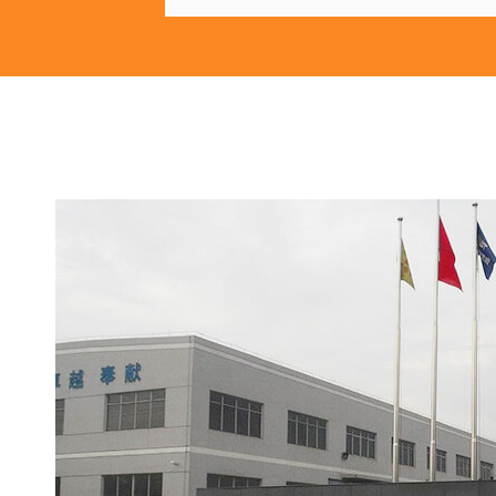
管
泥
DN1200-
90°